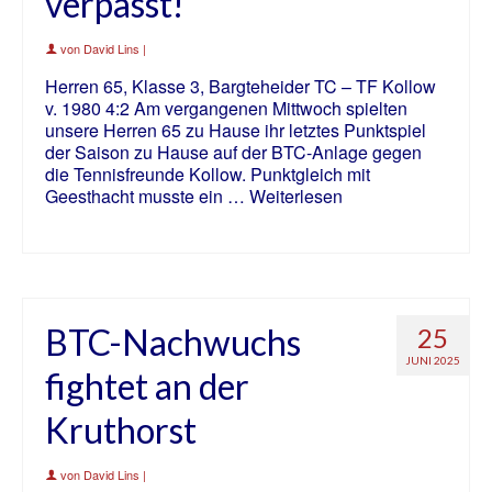
verpasst!
von
David Lins
|
Herren 65, Klasse 3, Bargteheider TC – TF Kollow
v. 1980 4:2 Am vergangenen Mittwoch spielten
unsere Herren 65 zu Hause ihr letztes Punktspiel
der Saison zu Hause auf der BTC-Anlage gegen
die Tennisfreunde Kollow. Punktgleich mit
Geesthacht musste ein …
Weiterlesen
BTC-Nachwuchs
25
JUNI 2025
fightet an der
Kruthorst
von
David Lins
|