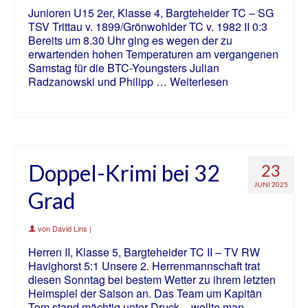
Junioren U15 2er, Klasse 4, Bargteheider TC – SG
TSV Trittau v. 1899/Grönwohlder TC v. 1982 II 0:3
Bereits um 8.30 Uhr ging es wegen der zu
erwartenden hohen Temperaturen am vergangenen
Samstag für die BTC-Youngsters Julian
Radzanowski und Philipp …
Weiterlesen
Doppel-Krimi bei 32
23
JUNI 2025
Grad
von
David Lins
|
Herren II, Klasse 5, Bargteheider TC II – TV RW
Havighorst 5:1 Unsere 2. Herrenmannschaft trat
diesen Sonntag bei bestem Wetter zu ihrem letzten
Heimspiel der Saison an. Das Team um Kapitän
Tom stand mächtig unter Druck – wollte man …