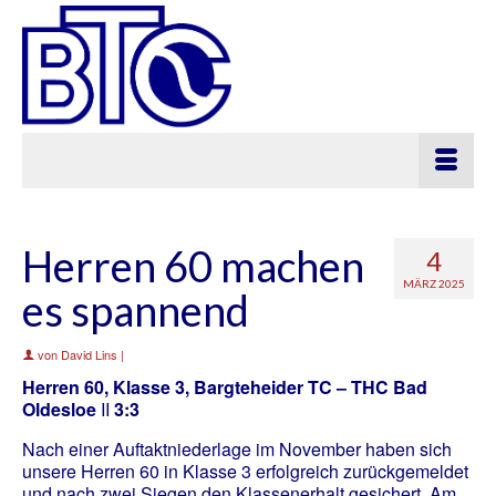
Herren 60 machen
4
MÄRZ 2025
es spannend
von
David Lins
|
Herren 60, Klasse 3, Bargteheider TC – THC Bad
Oldesloe
II
3:3
Nach einer Auftaktniederlage im November haben sich
unsere Herren 60 in Klasse 3 erfolgreich zurückgemeldet
und nach zwei Siegen den Klassenerhalt gesichert. Am