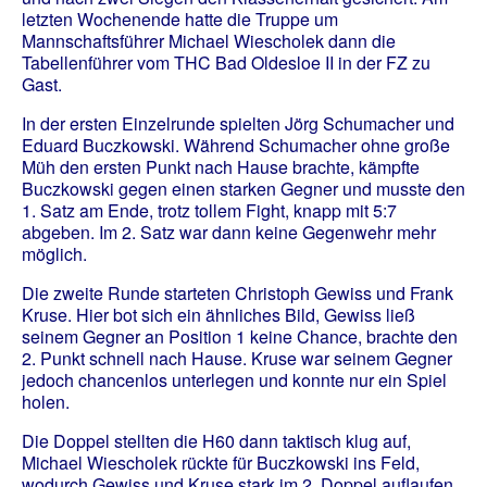
letzten Wochenende hatte die Truppe um
Mannschaftsführer Michael Wiescholek dann die
Tabellenführer vom THC Bad Oldesloe II in der FZ zu
Gast.
In der ersten Einzelrunde spielten Jörg Schumacher und
Eduard Buczkowski. Während Schumacher ohne große
Müh den ersten Punkt nach Hause brachte, kämpfte
Buczkowski gegen einen starken Gegner und musste den
1. Satz am Ende, trotz tollem Fight, knapp mit 5:7
abgeben. Im 2. Satz war dann keine Gegenwehr mehr
möglich.
Die zweite Runde starteten Christoph Gewiss und Frank
Kruse. Hier bot sich ein ähnliches Bild, Gewiss ließ
seinem Gegner an Position 1 keine Chance, brachte den
2. Punkt schnell nach Hause. Kruse war seinem Gegner
jedoch chancenlos unterlegen und konnte nur ein Spiel
holen.
Die Doppel stellten die H60 dann taktisch klug auf,
Michael Wiescholek rückte für Buczkowski ins Feld,
wodurch Gewiss und Kruse stark im 2. Doppel auflaufen